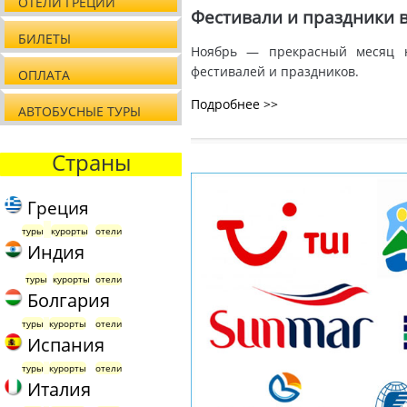
ОТЕЛИ ГРЕЦИИ
Фестивали и праздники 
БИЛЕТЫ
Ноябрь — прекрасный месяц н
фестивалей и праздников.
ОПЛАТА
Подробнее >>
АВТОБУСНЫЕ ТУРЫ
Страны
Греция
туры
курорты
отели
Индия
туры
курорты
отели
Болгария
туры
курорты
отели
Испания
туры
курорты
отели
Италия