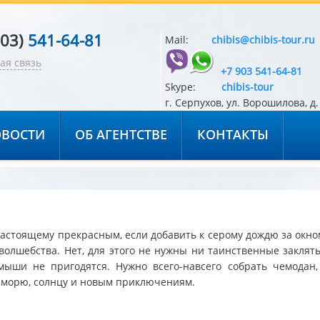
903)
541-64-81
Mail:
chibis@chibis-tour.ru
ая связь
+7 903 541-64-81
Skype:
chibis-tour
г. Серпухов, ул. Ворошилова, д. 
ВОСТИ
ОБ АГЕНТСТВЕ
КОНТАКТЫ
настоящему прекрасным, если добавить к серому дождю за окно
волшебства. Нет, для этого не нужны ни таинственные заклят
мыши не пригодятся. Нужно всего-навсего собрать чемодан,
 морю, солнцу и новым приключениям.