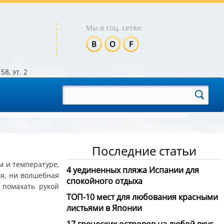
Мы в соц. сетях:
B
O
F
58, эт. 2
Последние статьи
м и температуре,
4 уединенных пляжа Испании для
ья, ни волшебная
спокойного отдыха
 помахать рукой
ТОП-10 мест для любования красными
листьями в Японии
17 греческих островов на любой вкус