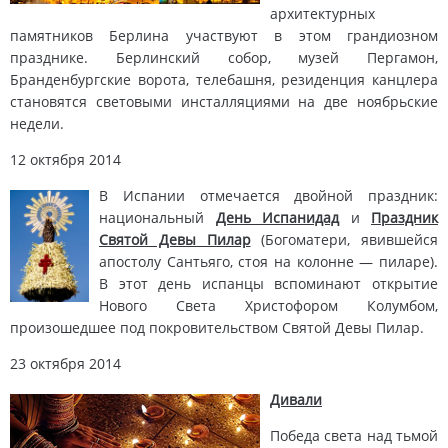
архитектурных
памятников Берлина участвуют в этом грандиозном
празднике. Берлинский собор, музей Пергамон,
Бранденбургские ворота, телебашня, резиденция канцлера
становятся световыми инсталляциями на две ноябрьские
недели.
12 октября 2014
В Испании отмечается двойной праздник:
национальный
День Испанидад
и
Праздник
Святой Девы Пилар
(Богоматери, явившейся
апостолу Сантьяго, стоя на колонне — пиларе).
В этот день испанцы вспоминают открытие
Нового Света Христофором Колумбом,
произошедшее под покровительством Святой Девы Пилар.
23 октября 2014
Дивали
Победа света над тьмой