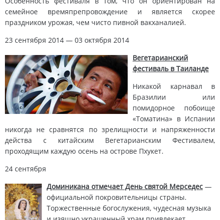
Особенность фестиваля в том, что он ориентирован на
семейное времяпрепровождение и является скорее
праздником урожая, чем чисто пивной вакханалией.
23 сентября 2014 — 03 октября 2014
Вегетарианский
фестиваль в Таиланде
Никакой карнавал в
Бразилии или
помидорное побоище
«Томатина» в Испании
никогда не сравнятся по зрелищности и напряженности
действа с китайским Вегетарианским Фестивалем,
проходящим каждую осень на острове Пхукет.
24 сентября
Доминикана отмечает День святой Мерседес
—
официальной покровительницы страны.
Торжественные богослужения, чудесная музыка
и изящно украшенный храм привлекает