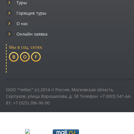
Туры
Горящие туры
О нас
Онлайн заявка
Мы в соц. сетях:
B
O
F
ООО "Чибис" (c) 2014 //
Россия
,
Московская область,
Серпухов
,
улица Ворошилова, д. 58
Телефон:
+7 (903) 541-64-
81; +7 (925) 286-96-90