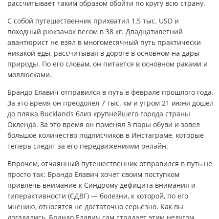
рассчитывает таким образом обойти по кругу всю страну.
С собой путешественник прихватил 1,5 тыс. USD и
походный рюкзачок весом в 38 кг. Двадцатилетний
авантюрист не взял в многомесячный путь практически
никакой еды, рассчитывая в дороге в основном на дары
природы. По его словам, он питается в основном раками и
моллюсками.
Брандо Елавич отправился в путь в феврале прошлого года.
За это время он преодолел 7 тыс. км и утром 21 июня дошел
до пляжа Bucklands близ крупнейшего города страны
Окленда. За это время он поменял 3 пары обуви и завел
большое количество подписчиков в Инстаграме, которые
теперь следят за его передвижениями онлайн.
Впрочем, отчаянный путешественник отправился в путь не
просто так: Брандо Елавич хочет своим поступком
привлечь внимание к Синдрому дефицита внимания и
гиперактивности (СДВГ) — болезни, к которой, по его
мнению, относятся не достаточно серьезно. Как вы
догадались, Брандо Елавич сам страдает этим недугом.