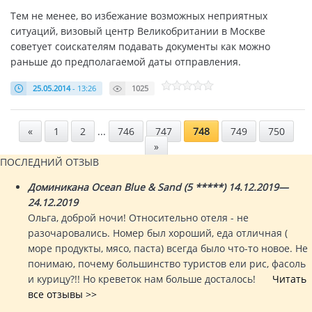
Тем не менее, во избежание возможных неприятных
ситуаций, визовый центр Великобритании в Москве
советует соискателям подавать документы как можно
раньше до предполагаемой даты отправления.
25.05.2014
- 13:26
1025
«
1
2
...
746
747
748
749
750
»
ПОСЛЕДНИЙ ОТЗЫВ
Доминикана Ocean Blue & Sand (5 *****) 14.12.2019—
24.12.2019
Ольга, доброй ночи! Относительно отеля - не
разочаровались. Номер был хороший, еда отличная (
море продукты, мясо, паста) всегда было что-то новое. Не
понимаю, почему большинство туристов ели рис, фасоль
и курицу?!! Но креветок нам больше досталось!
Читать
все отзывы >>