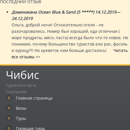
ПОСЛЕДНИЙ ОТЗЫВ
Доминикана Ocean Blue & Sand (5 *****) 14.12.2019—
24.12.2019
Ольга, доброй ночи! Относительно отеля - не
разочаровались. Номер был хороший, еда отличная (
море продукты, мясо, паста) всегда было что-то новое. Не
понимаю, почему большинство туристов ели рис, фасоль
и курицу?!! Но креветок нам больше досталось!
Читать
все отзывы >>
Чибис
Турагентство в
Серпухове
Главная страница
Визы
Туры
Горящие туры