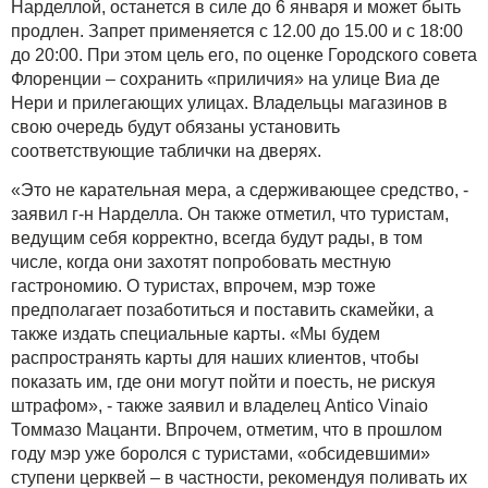
Нарделлой, останется в силе до 6 января и может быть
продлен. Запрет применяется с 12.00 до 15.00 и с 18:00
до 20:00. При этом цель его, по оценке Городского совета
Флоренции – сохранить «приличия» на улице Виа де
Нери и прилегающих улицах. Владельцы магазинов в
свою очередь будут обязаны установить
соответствующие таблички на дверях.
«Это не карательная мера, а сдерживающее средство, -
заявил г-н Нарделла. Он также отметил, что туристам,
ведущим себя корректно, всегда будут рады, в том
числе, когда они захотят попробовать местную
гастрономию. О туристах, впрочем, мэр тоже
предполагает позаботиться и поставить скамейки, а
также издать специальные карты. «Мы будем
распространять карты для наших клиентов, чтобы
показать им, где они могут пойти и поесть, не рискуя
штрафом», - также заявил и владелец Antico Vinaio
Томмазо Мацанти. Впрочем, отметим, что в прошлом
году мэр уже боролся с туристами, «обсидевшими»
ступени церквей – в частности, рекомендуя поливать их