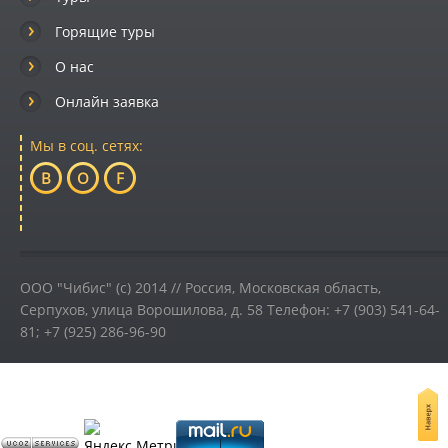
Горящие туры
О нас
Онлайн заявка
Мы в соц. сетях:
B
O
F
ООО "Чибис" (c) 2014 //
Россия
,
Московская область,
Серпухов
,
улица Ворошилова, д. 58
Телефон:
+7 (903) 541-64-
81; +7 (925) 286-96-90