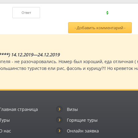
***) 14.12.2019—24.12.2019
теля - не разочаровались. Номер был хороший, еда отличная ( м
большинство туристов ели рис, фасоль и курицу?!! Но кревето
Главная страница
Визы
Туры
Горящие туры
О нас
Онлайн заявка