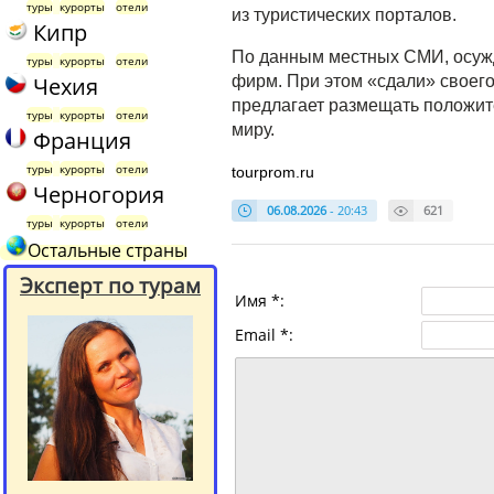
туры
курорты
отели
из туристических порталов.
Кипр
По данным местных СМИ, осужд
туры
курорты
отели
Чехия
фирм. При этом «сдали» своего
предлагает размещать положите
туры
курорты
отели
миру.
Франция
туры
курорты
отели
tourprom.ru
Черногория
06.08.2026
- 20:43
621
туры
курорты
отели
Остальные страны
Эксперт по турам
Имя *:
Email *: