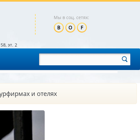
Мы в соц. сетях:
B
O
F
58, эт. 2
урфирмах и отелях