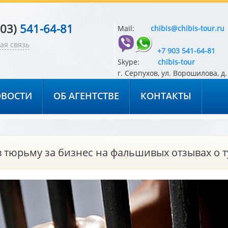
903)
541-64-81
Mail:
chibis@chibis-tour.ru
ая связь
+7 903 541-64-81
Skype:
chibis-tour
г. Серпухов, ул. Ворошилова, д. 
ВОСТИ
ОБ АГЕНТСТВЕ
КОНТАКТЫ
 тюрьму за бизнес на фальшивых отзывах о т