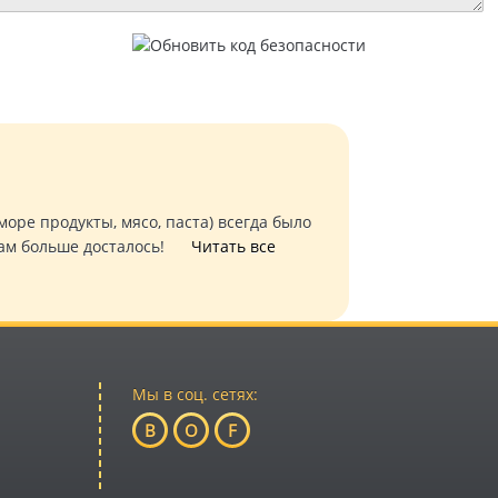
оре продукты, мясо, паста) всегда было
к нам больше досталось!
Читать все
Мы в соц. сетях:
B
O
F