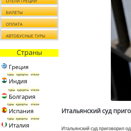
ОТЕЛИ ГРЕЦИИ
БИЛЕТЫ
ОПЛАТА
АВТОБУСНЫЕ ТУРЫ
Страны
Греция
туры
курорты
отели
Индия
туры
курорты
отели
Болгария
туры
курорты
отели
Итальянский суд приг
Испания
туры
курорты
отели
Италия
Итальянский суд приговорил о