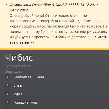
Доминикана Ocean Blue & Sand (5 *****) 14.12.2019—
24.12.2019
Ольга, доброй ночи! Относительно отеля - не
разочаровались. Номер был хороший, еда отличная (
море продукты, мясо, паста) всегда было что-то новое. Не
понимаю, почему большинство туристов ели рис, фасоль
и курицу?!! Но креветок нам больше досталось!
Читать
все отзывы >>
Чибис
Турагентство в
Серпухове
Главная страница
Визы
Туры
Горящие туры