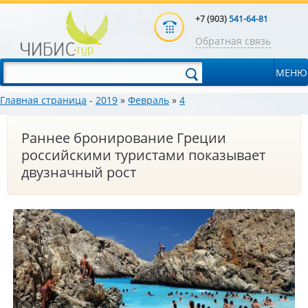
+7 (903)
541-64-81
Обратная связь
МЕНЮ
Главная страница
-
2019
»
Февраль
»
4
Раннее бронирование Греции
российскими туристами показывает
двузначный рост