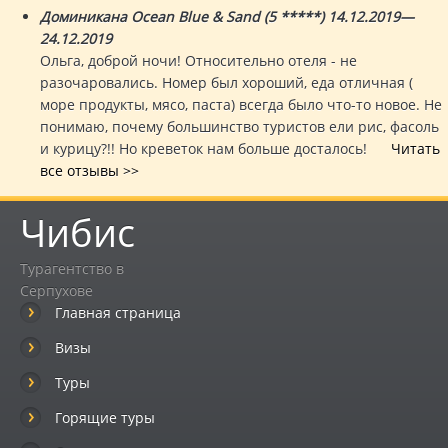
Доминикана Ocean Blue & Sand (5 *****) 14.12.2019—
24.12.2019
Ольга, доброй ночи! Относительно отеля - не
разочаровались. Номер был хороший, еда отличная (
море продукты, мясо, паста) всегда было что-то новое. Не
понимаю, почему большинство туристов ели рис, фасоль
и курицу?!! Но креветок нам больше досталось!
Читать
все отзывы >>
Чибис
Турагентство в
Серпухове
Главная страница
Визы
Туры
Горящие туры