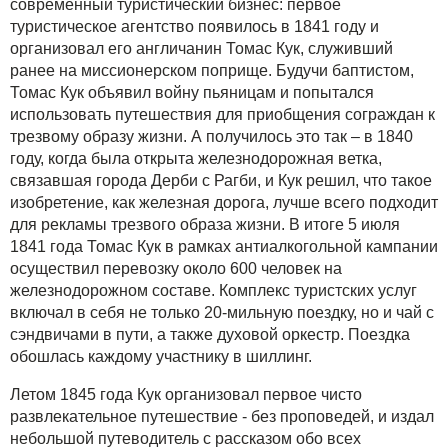
современный туристический бизнес: первое
туристическое агентство появилось в 1841 году и
организовал его англичанин Томас Кук, служивший
ранее на миссионерском поприще. Будучи баптистом,
Томас Кук объявил войну пьяницам и попытался
использовать путешествия для приобщения сограждан к
трезвому образу жизни. А получилось это так – в 1840
году, когда была открыта железнодорожная ветка,
связавшая города Дерби с Рагби, и Кук решил, что такое
изобретение, как железная дорога, лучше всего подходит
для рекламы трезвого образа жизни. В итоге 5 июля
1841 года Томас Кук в рамках антиалкогольной кампании
осуществил перевозку около 600 человек на
железнодорожном составе. Комплекс туристских услуг
включал в себя не только 20-мильную поездку, но и чай с
сэндвичами в пути, а также духовой оркестр. Поездка
обошлась каждому участнику в шиллинг.
Летом 1845 года Кук организовал первое чисто
развлекательное путешествие - без проповедей, и издал
небольшой путеводитель с рассказом обо всех