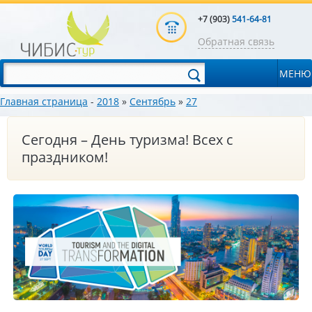
+7 (903)
541-64-81
Обратная связь
МЕНЮ
Главная страница
-
2018
»
Сентябрь
»
27
Сегодня – День туризма! Всех с
праздником!