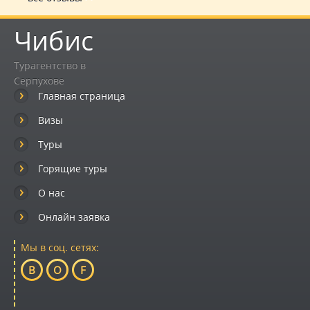
Чибис
Турагентство в
Серпухове
Главная страница
Визы
Туры
Горящие туры
О нас
Онлайн заявка
Мы в соц. сетях:
B
O
F