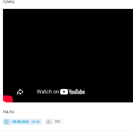
сумку.
ria.ru
08.08.2026
- 08:48
797