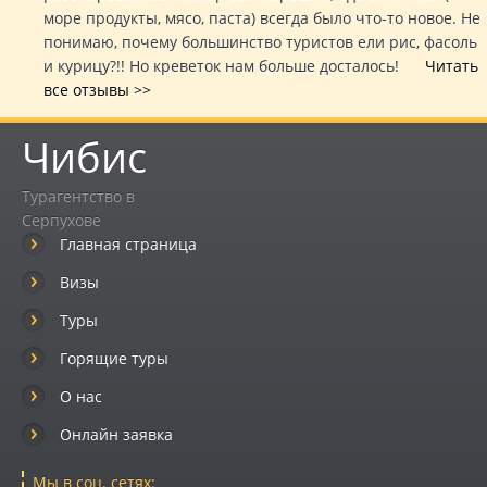
море продукты, мясо, паста) всегда было что-то новое. Не
понимаю, почему большинство туристов ели рис, фасоль
и курицу?!! Но креветок нам больше досталось!
Читать
все отзывы >>
Чибис
Турагентство в
Серпухове
Главная страница
Визы
Туры
Горящие туры
О нас
Онлайн заявка
Мы в соц. сетях: