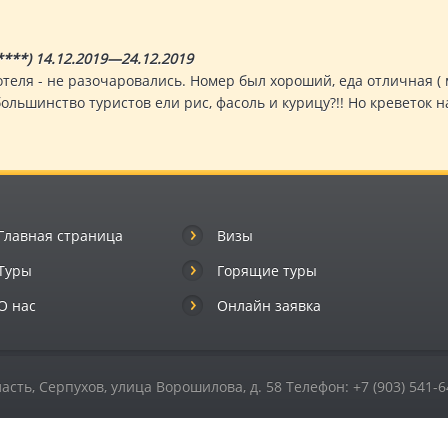
***) 14.12.2019—24.12.2019
теля - не разочаровались. Номер был хороший, еда отличная ( м
большинство туристов ели рис, фасоль и курицу?!! Но кревето
Главная страница
Визы
Туры
Горящие туры
О нас
Онлайн заявка
ласть,
Серпухов
,
улица Ворошилова, д. 58
Телефон:
+7 (903) 541-6