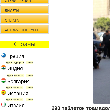
ОТЕЛИ ГРЕЦИИ
БИЛЕТЫ
ОПЛАТА
АВТОБУСНЫЕ ТУРЫ
Страны
Греция
туры
курорты
отели
Индия
туры
курорты
отели
Болгария
туры
курорты
отели
Испания
туры
курорты
отели
Италия
290 таблеток трамадо