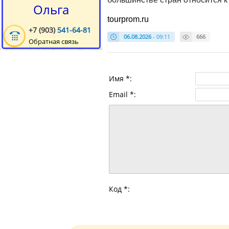
Ольга
tourprom.ru
+7 (903)
541-64-81
06.08.2026
- 09:11
666
Обратная связь
Имя *:
Email *:
Код *: