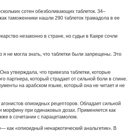
ескольких сотен обезболивающих таблеток. 34–
как таможенники нашли 290 таблеток трамадола в ее
екарство незаконно в стране, но судьи в Каире сочли
о я не могла знать, что таблетки были запрещены. Это
 Она утверждала, что привезла таблетки, которые
го партнера, который страдает от сильной боли в спине.
ументы на арабском языке, который она не читает и не
 агонистов опиоидных рецепторов. Обладает сильной
ти морфину при одинаковых дозах. Применяется как
кже в сочетании с парацетамолом.
е— как «опиоидный ненаркотический анальгетик». В