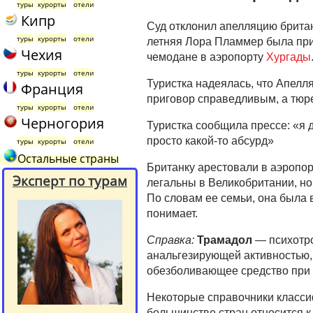
туры
курорты
отели
Кипр
Суд отклонил апелляцию британ
туры
курорты
отели
летняя Лора Пламмер была приг
Чехия
чемодане в аэропорту
Хургады
туры
курорты
отели
Туристка надеялась, что Апелля
Франция
приговор справедливым, а тюр
туры
курорты
отели
Черногория
Туристка сообщила прессе: «я д
просто какой-то абсурд»
туры
курорты
отели
Остальные страны
Британку арестовали в аэропорт
Эксперт по турам
легальны в Великобритании, но,
По словам ее семьи, она была 
понимает.
Справка:
Трамадол
— психотро
анальгезирующей активностью, 
обезболивающее средство при р
Некоторые справочники классиф
большинстве стран относится к