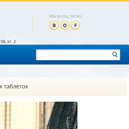
Мы в соц. сетях:
B
O
F
58, эт. 2
х таблеток