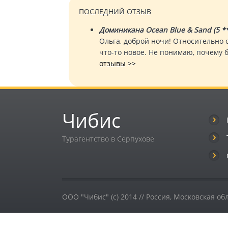
ПОСЛЕДНИЙ ОТЗЫВ
Доминикана Ocean Blue & Sand (5 **
Ольга, доброй ночи! Относительно о
что-то новое. Не понимаю, почему 
отзывы >>
Чибис
Турагентство в Серпухове
ООО "Чибис" (c) 2014 //
Россия
,
Московская об