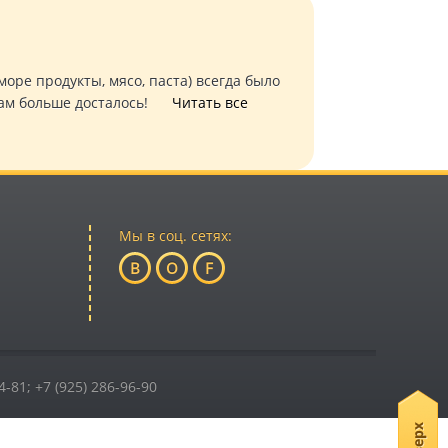
оре продукты, мясо, паста) всегда было
к нам больше досталось!
Читать все
Мы в соц. сетях:
B
O
F
4-81; +7 (925) 286-96-90