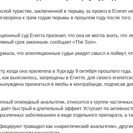
ской туристки, заключенной в тюрьму, за провоз в Египет н
оворена к трем годам тюрьмы в прошлом году после того, 
.
ционный суд Египта признает, что она не могла знать, что л
емный срок законным, сообщает «The Sun».
умала, что апелляционные судьи увидят смысл и поймут, чт
у, когда она прилетела в Хургаду 9 октября прошлого года.
 как выяснилось, запрещены в Египте, для своего египетско
вынуждена признаться в якобы в контрабанде, подписав док
пный опиоидный анальгетик, относится к группе частичных
даёт быстрый и длительный эффект. Уступает по активнос
азличных заболеваниях в виде отдельного препарата, а та
ицируют трамадол как «наркотический анальгетик», други
 наркотическим веществам.