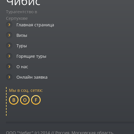
Чибис
Турагентство в
Серпухове
Главная страница
Визы
Туры
Горящие туры
О нас
Онлайн заявка
Мы в соц. сетях:
B
O
F
ООО "Чибис" (c) 2014 //
Россия
,
Московская область,