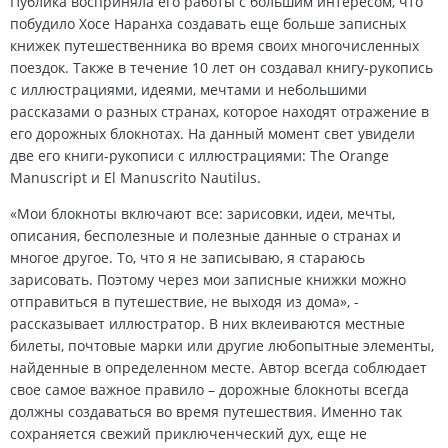
Публика восприняла его работы с большим интересом, что
побудило Хосе Наранха создавать еще больше записных
книжек путешественника во время своих многочисленных
поездок. Также в течение 10 лет он создавал книгу-рукопись
с иллюстрациями, идеями, мечтами и небольшими
рассказами о разных странах, которое находят отражение в
его дорожных блокнотах. На данный момент свет увидели
две его книги-рукописи с иллюстрациями: The Orange
Manuscript и El Manuscrito Nautilus.
«Мои блокноты включают все: зарисовки, идеи, мечты,
описания, бесполезные и полезные данные о странах и
многое другое. То, что я не записываю, я стараюсь
зарисовать. Поэтому через мои записные книжки можно
отправиться в путешествие, не выходя из дома», -
рассказывает иллюстратор. В них вклеиваются местные
билеты, почтовые марки или другие любопытные элементы,
найденные в определенном месте. Автор всегда соблюдает
свое самое важное правило – дорожные блокноты всегда
должны создаваться во время путешествия. Именно так
сохраняется свежий приключенческий дух, еще не