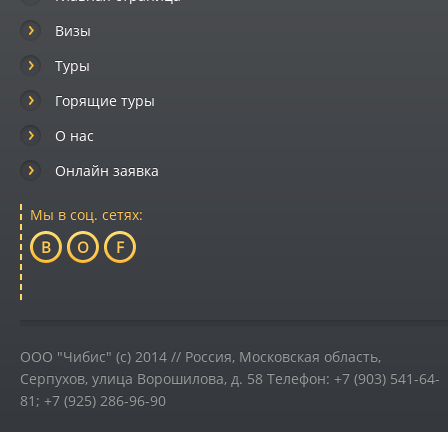
Визы
Туры
Горящие туры
О нас
Онлайн заявка
Мы в соц. сетях:
B
O
F
ООО "Чибис" (c) 2014 //
Россия
,
Московская область,
Серпухов
,
улица Ворошилова, д. 58
Телефон:
+7 (903) 541-64-
81; +7 (925) 286-96-90