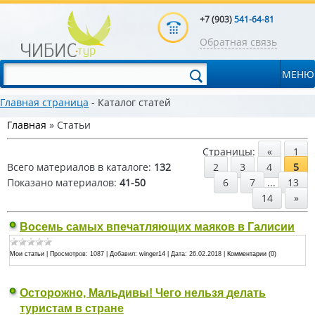
+7 (903)
541-64-81
Обратная связь
МЕНЮ
Главная страница
- Каталог статей
Главная
»
Статьи
Страницы
:
«
1
Всего материалов в каталоге
:
132
2
3
4
5
Показано материалов
:
41-50
6
7
...
13
14
»
Восемь самых впечатляющих маяков в Галисии
Мои статьи
|
Просмотров:
1087
|
Добавил:
winger14
|
Дата:
26.02.2018
|
Комментарии (0)
Осторожно, Мальдивы! Чего нельзя делать
туристам в стране