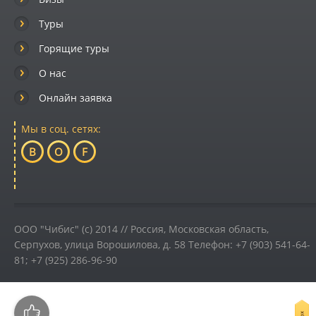
Туры
Горящие туры
О нас
Онлайн заявка
Мы в соц. сетях:
B
O
F
ООО "Чибис" (c) 2014 //
Россия
,
Московская область,
Серпухов
,
улица Ворошилова, д. 58
Телефон:
+7 (903) 541-64-
81; +7 (925) 286-96-90