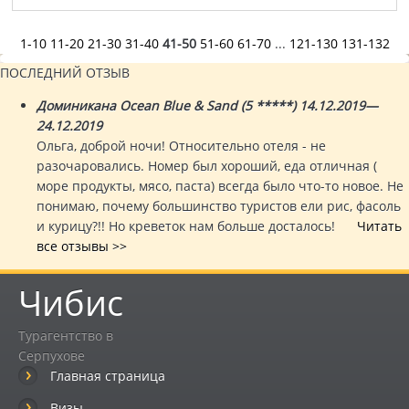
1-10
11-20
21-30
31-40
41-50
51-60
61-70
...
121-130
131-132
ПОСЛЕДНИЙ ОТЗЫВ
Доминикана Ocean Blue & Sand (5 *****) 14.12.2019—
24.12.2019
Ольга, доброй ночи! Относительно отеля - не
разочаровались. Номер был хороший, еда отличная (
море продукты, мясо, паста) всегда было что-то новое. Не
понимаю, почему большинство туристов ели рис, фасоль
и курицу?!! Но креветок нам больше досталось!
Читать
все отзывы >>
Чибис
Турагентство в
Серпухове
Главная страница
Визы